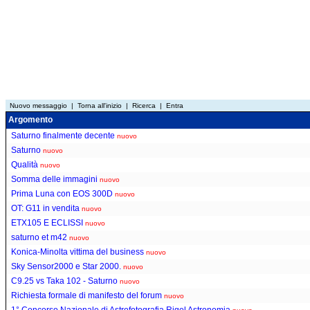
Nuovo messaggio
|
Torna all'inizio
|
Ricerca
|
Entra
Argomento
Saturno finalmente decente
nuovo
Saturno
nuovo
Qualità
nuovo
Somma delle immagini
nuovo
Prima Luna con EOS 300D
nuovo
OT: G11 in vendita
nuovo
ETX105 E ECLISSI
nuovo
saturno et m42
nuovo
Konica-Minolta vittima del business
nuovo
Sky Sensor2000 e Star 2000.
nuovo
C9.25 vs Taka 102 - Saturno
nuovo
Richiesta formale di manifesto del forum
nuovo
1° Concorso Nazionale di Astrofotografia Rigel Astronomia