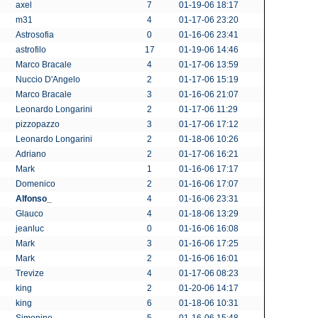
axel
7
01-19-06 18:17
m31
4
01-17-06 23:20
Astrosofia
0
01-16-06 23:41
astrofilo
17
01-19-06 14:46
Marco Bracale
4
01-17-06 13:59
Nuccio D'Angelo
2
01-17-06 15:19
Marco Bracale
3
01-16-06 21:07
Leonardo Longarini
2
01-17-06 11:29
pizzopazzo
3
01-17-06 17:12
Leonardo Longarini
2
01-18-06 10:26
Adriano
2
01-17-06 16:21
Mark
1
01-16-06 17:17
Domenico
2
01-16-06 17:07
Alfonso_
4
01-16-06 23:31
Glauco
4
01-18-06 13:29
jeanluc
0
01-16-06 16:08
Mark
3
01-16-06 17:25
Mark
2
01-16-06 16:01
Trevize
4
01-17-06 08:23
king
2
01-20-06 14:17
king
6
01-18-06 10:31