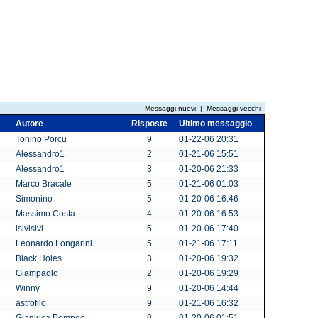
Messaggi nuovi
|
Messaggi vecchi
Autore
Risposte
Ultimo messaggio
Tonino Porcu
9
01-22-06 20:31
Alessandro1
2
01-21-06 15:51
Alessandro1
3
01-20-06 21:33
Marco Bracale
5
01-21-06 01:03
Simonino
5
01-20-06 16:46
Massimo Costa
4
01-20-06 16:53
isivisivi
5
01-20-06 17:40
Leonardo Longarini
5
01-21-06 17:11
Black Holes
3
01-20-06 19:32
Giampaolo
2
01-20-06 19:29
Winny
9
01-20-06 14:44
astrofilo
9
01-21-06 16:32