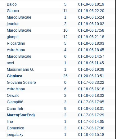
Baldo
5
01-19-06 18:19
Glauco
11
01-19-06 22:20
Marco Bracale
1
01-19-06 15:24
jeanluc
2
01-19-06 10:02
Marco Bracale
10
01-18-06 17:58
gianpri
12
01-19-06 21:18
Riccardino
5
01-18-06 18:03
AstroManu
4
01-18-06 18:45
Marco Bracale
6
01-18-06 14:57
axel
1
01-18-06 11:45
Massimiliano G.
1
01-18-06 19:39
Gianluca
25
01-20-06 13:51
Giovanni Sostero
0
01-17-06 23:22
AstroManu
6
01-18-06 16:18
Oswald
2
01-18-06 18:32
Giampi86
3
01-17-06 17:05
Dario Tofi
9
01-18-06 18:31
Marco(StarEnd)
2
01-17-06 17:29
lino
1
01-17-06 14:05
Domenico
3
01-17-06 17:36
joegalaxy
1
01-18-06 15:18