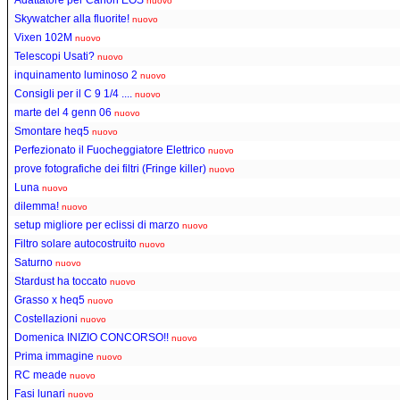
nuovo
Skywatcher alla fluorite!
nuovo
Vixen 102M
nuovo
Telescopi Usati?
nuovo
inquinamento luminoso 2
nuovo
Consigli per il C 9 1/4 ....
nuovo
marte del 4 genn 06
nuovo
Smontare heq5
nuovo
Perfezionato il Fuocheggiatore Elettrico
nuovo
prove fotografiche dei filtri (Fringe killer)
nuovo
Luna
nuovo
dilemma!
nuovo
setup migliore per eclissi di marzo
nuovo
Filtro solare autocostruito
nuovo
Saturno
nuovo
Stardust ha toccato
nuovo
Grasso x heq5
nuovo
Costellazioni
nuovo
Domenica INIZIO CONCORSO!!
nuovo
Prima immagine
nuovo
RC meade
nuovo
Fasi lunari
nuovo